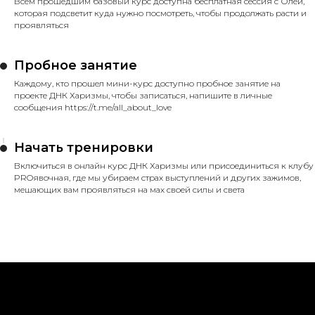
Всем прошедшим базовый курс доступна бесплатная сессия с Олей,
которая подсветит куда нужно посмотреть, чтобы продолжать расти и
проявляться
Пробное занятие
Каждому, кто прошел мини-курс доступно пробное занятие на
проекте ДНК Харизмы, чтобы записаться, напишите в личные
сообщения https://t.me/aII_about_love
Начать тренировки
Включиться в онлайн курс ДНК Харизмы или присоединиться к клубу
PROявочная, где мы убираем страх выступлений и других зажимов,
мешающих вам проявляться на мах своей силы и света